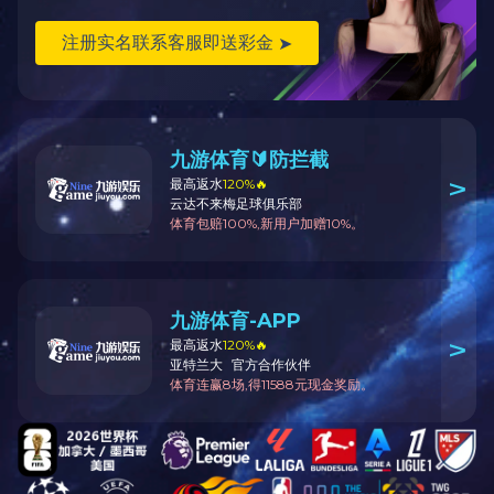
米兰（中国）
地址：成都市新都工业东区君跃路8号5栋5号
电话：028-89365389
销售电话: 15328016668
Email：2154658131@qq.com