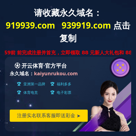
产品展示
米兰（中国）
> 产品展示
全部分类
搜索