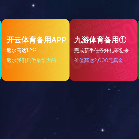
-2.5T 锂电池叉车
查看详情