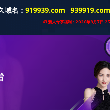
米兰官方站网
关于我们
页版在线登入
维修工厂
新闻资讯