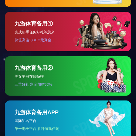
Copyright © 2022-
2026 米兰官方站网页版在线登入 All Rights
Reserved. 备案号：
蜀ICP备2023035492号-1
腾云建站仅向商家提
供技术服务
网站地图