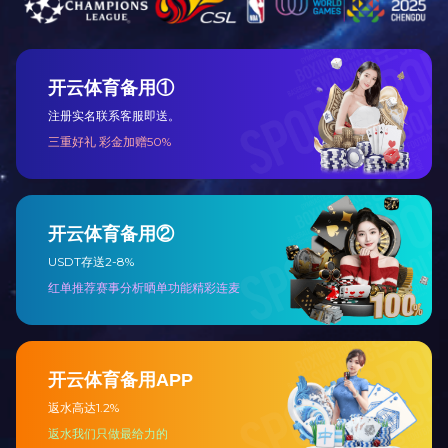
大连B系列15-20吨叉车
查看详情
米兰（中国）
地址：成都市新都工业东区君跃路8号5栋5号
电话：028-89365389
销售电话: 15328016668
Email：2154658131@qq.com