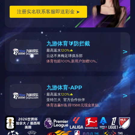
米兰（中国）
地址：成都市新都工业东区君跃路8号5栋5号
电话：028-89365389
销售电话: 15328016668
Email：2154658131@qq.com