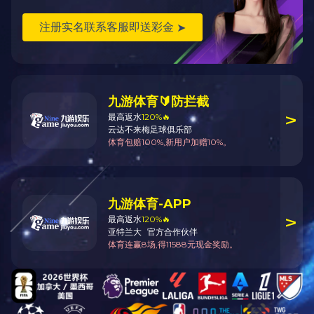
合力12吨出租版内燃叉车
合力K系列5-7吨叉车
查看详情
查看详情