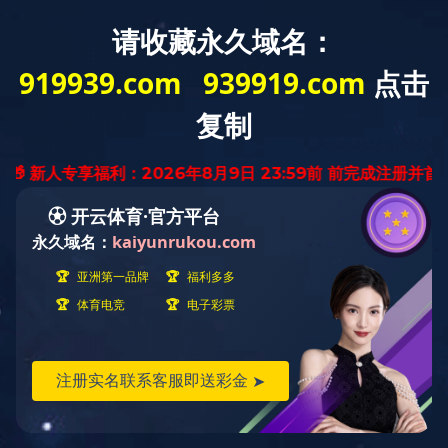
产品展示
米兰（中国）
> 产品展示
全部分类
搜索